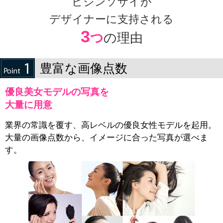
ビジンソザイが
デザイナーに支持される
3
つ
の理由
豊富な画像点数
優良美女モデルの写真を
大量に用意
業界の常識を覆す、高レベルの優良女性モデルを起用。
大量の画像点数から、イメージに合った写真が選べま
す。