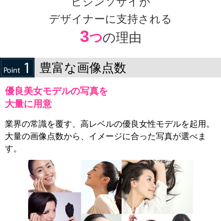
ビジンソザイが
デザイナーに支持される
3
つ
の理由
豊富な画像点数
優良美女モデルの写真を
大量に用意
業界の常識を覆す、高レベルの優良女性モデルを起用。
大量の画像点数から、イメージに合った写真が選べま
す。