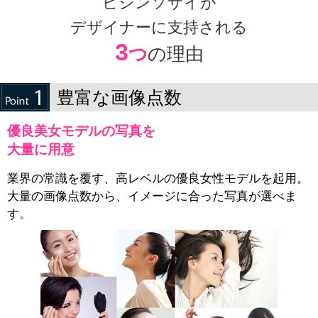
ビジンソザイが
デザイナーに支持される
3
つ
の理由
豊富な画像点数
優良美女モデルの写真を
大量に用意
業界の常識を覆す、高レベルの優良女性モデルを起用。
大量の画像点数から、イメージに合った写真が選べま
す。