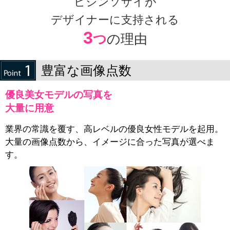
ビジンソザイが
デザイナーに支持される
3
つ
の理由
豊富な画像点数
優良美女モデルの写真を
大量に用意
業界の常識を覆す、高レベルの優良女性モデルを起用。
大量の画像点数から、イメージに合った写真が選べま
す。