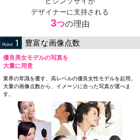
ビジンソザイが
デザイナーに支持される
3
つ
の理由
豊富な画像点数
優良美女モデルの写真を
大量に用意
業界の常識を覆す、高レベルの優良女性モデルを起用。
大量の画像点数から、イメージに合った写真が選べま
す。