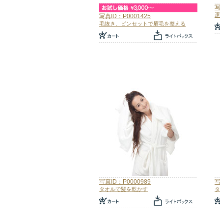
写
運
写真ID：P0001425
毛抜き、ピンセットで眉毛を整える
写真ID：P0000989
写
タオルで髪を乾かす
タ