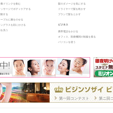
栄養ドリンクを飲む
髪のダメージを気にする
マッサージでボディケアする
ドライヤーで髪を乾かす
運動する
ブラシで髪をとかす
テーブルに腕をのせる
ビジネス
サングラスを顔にかける
顔を洗う
携帯電話をかける
オフィス、医療機関の制服を着る
パソコンを使う
第一回コンテスト
第ニ回