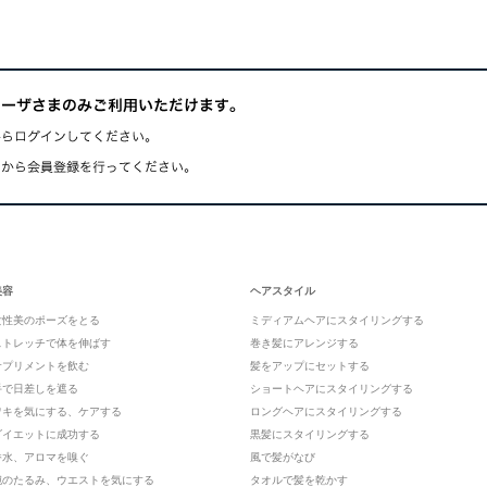
美容
ヘアスタイル
女性美のポーズをとる
ミディアムヘアにスタイリングする
ストレッチで体を伸ばす
巻き髪にアレンジする
サプリメントを飲む
髪をアップにセットする
手で日差しを遮る
ショートヘアにスタイリングする
ワキを気にする、ケアする
ロングヘアにスタイリングする
ダイエットに成功する
黒髪にスタイリングする
香水、アロマを嗅ぐ
風で髪がなび
腕のたるみ、ウエストを気にする
タオルで髪を乾かす