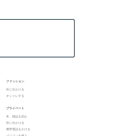
ファッション
外に出かける
オシャレする
プライベート
本、雑誌を読む
外に出かける
携帯電話をかける
パソコンを使う