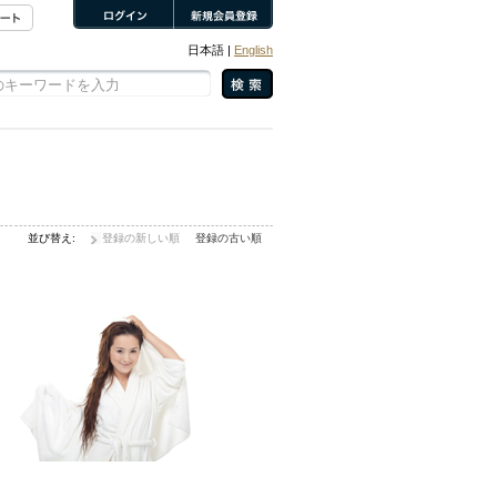
日本語 |
English
並び替え:
登録の新しい順
登録の古い順