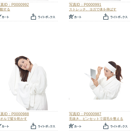
真ID：P0000992
写真ID：P0000991
動する
ストレッチ、ヨガで体を伸ばす
真ID：P0000988
写真ID：P0000987
オルで髪を乾かす
毛抜き、ピンセットで眉毛を整える