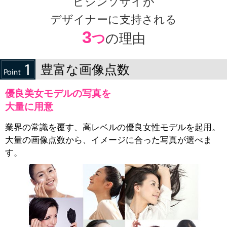
ビジンソザイが
デザイナーに支持される
3
つ
の理由
豊富な画像点数
優良美女モデルの写真を
大量に用意
業界の常識を覆す、高レベルの優良女性モデルを起用。
大量の画像点数から、イメージに合った写真が選べま
す。