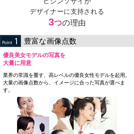
ビジンソザイが
デザイナーに支持される
3
つ
の理由
豊富な画像点数
優良美女モデルの写真を
大量に用意
業界の常識を覆す、高レベルの優良女性モデルを起用。
大量の画像点数から、イメージに合った写真が選べま
す。