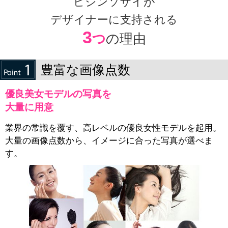
ビジンソザイが
デザイナーに支持される
3
つ
の理由
豊富な画像点数
優良美女モデルの写真を
大量に用意
業界の常識を覆す、高レベルの優良女性モデルを起用。
大量の画像点数から、イメージに合った写真が選べま
す。