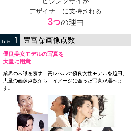
ビジンソザイが
デザイナーに支持される
3
つ
の理由
豊富な画像点数
優良美女モデルの写真を
大量に用意
業界の常識を覆す、高レベルの優良女性モデルを起用。
大量の画像点数から、イメージに合った写真が選べま
す。