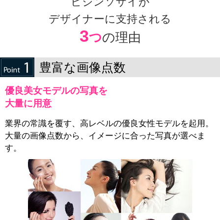
ビジンソザイが
デザイナーに支持される
3
つ
の理由
豊富な画像点数
優良美女モデルの写真を
大量に用意
業界の常識を覆す、高レベルの優良女性モデルを起用。
大量の画像点数から、イメージに合った写真が選べま
す。