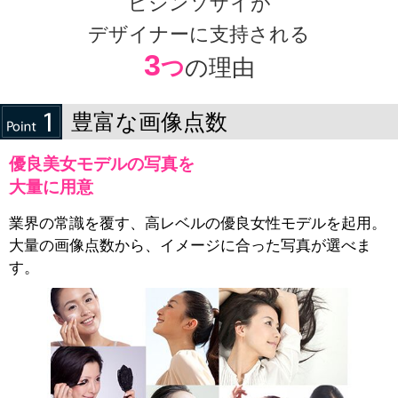
ビジンソザイが
デザイナーに支持される
3
つ
の理由
豊富な画像点数
優良美女モデルの写真を
大量に用意
業界の常識を覆す、高レベルの優良女性モデルを起用。
大量の画像点数から、イメージに合った写真が選べま
す。