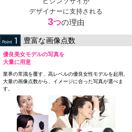
ビジンソザイが
デザイナーに支持される
3
つ
の理由
豊富な画像点数
優良美女モデルの写真を
大量に用意
業界の常識を覆す、高レベルの優良女性モデルを起用。
大量の画像点数から、イメージに合った写真が選べま
す。