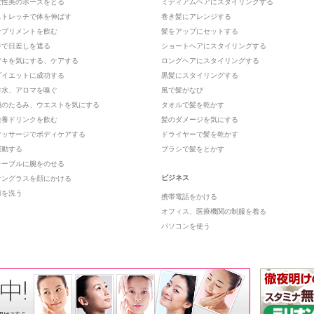
女性美のポーズをとる
ミディアムヘアにスタイリングする
ストレッチで体を伸ばす
巻き髪にアレンジする
サプリメントを飲む
髪をアップにセットする
手で日差しを遮る
ショートヘアにスタイリングする
ワキを気にする、ケアする
ロングヘアにスタイリングする
ダイエットに成功する
黒髪にスタイリングする
香水、アロマを嗅ぐ
風で髪がなび
腕のたるみ、ウエストを気にする
タオルで髪を乾かす
栄養ドリンクを飲む
髪のダメージを気にする
マッサージでボディケアする
ドライヤーで髪を乾かす
運動する
ブラシで髪をとかす
テーブルに腕をのせる
ビジネス
サングラスを顔にかける
顔を洗う
携帯電話をかける
オフィス、医療機関の制服を着る
パソコンを使う