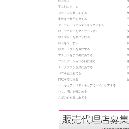
鏡を見る
手を顔にあてる
コットンを顔にあてる
毛抜きで眉毛を整える
クリーム、ジェルでスキンケアする
顔、デコルテをマッサージする
水スプレーを顔にかける
目元をケアする
肌のトラブルを気にする
マスカラをまつ毛にあてる
ファンデーションを顔に塗る
チークブラシを頬にあてる
パフを顔にあてる
口紅を唇に塗る
マニキュア、ペディキュアでネイルケアする
ハリ、潤いを確かめる
スポンジを顔にあてる