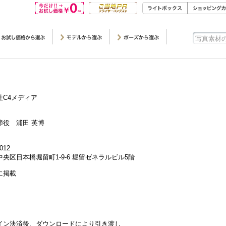
社C4メディア
締役 浦田 英博
012
央区日本橋堀留町1-9-6 堀留ゼネラルビル5階
に掲載
イン決済後、ダウンロードにより引き渡し