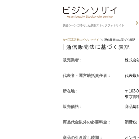
美容シーンに特化した美女ストックフォトサイト
女性写真素材のビジンソザイ
通信販売法に基づく表記
販売業者：
株式会
代表者・運営統括責任者：
代表取
所在地：
〒103-0
東京都中
販売価格：
商品毎
商品代金以外の必要料金：
消費税
商品の引き渡し時期：
オンラ