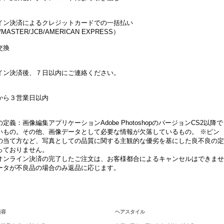
イン決済によるクレジットカードでの一括払い
/MASTER/JCB/AMERICAN EXPRESS）
交換
イン決済後、７日以内にご連絡ください。
から３営業日以内
定義：画像編集アプリケーションAdobe PhotoshopのバージョンCS2以降で
いもの。その他、画像データとして必要な情報が欠落しているもの。 ※ピン
の当て方など、写真としての品質に関する主観的な優劣を基にした良不良の定
っておりません。
オンライン決済の完了したご注文は、お客様都合によるキャンセルはできませ
ータが不良品の場合のみ返品に応じます。
美容
ヘアスタイル