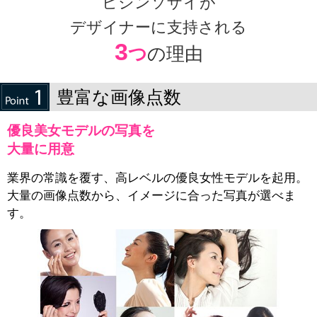
ビジンソザイが
デザイナーに支持される
3
つ
の理由
豊富な画像点数
優良美女モデルの写真を
大量に用意
業界の常識を覆す、高レベルの優良女性モデルを起用。
大量の画像点数から、イメージに合った写真が選べま
す。