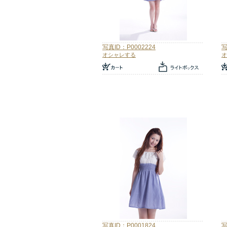
写真ID：P0002224
写
オシャレする
オ
写真ID：P0001824
写