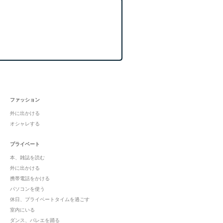
ファッション
外に出かける
オシャレする
プライベート
本、雑誌を読む
外に出かける
携帯電話をかける
パソコンを使う
休日、プライベートタイムを過ごす
室内にいる
ダンス、バレエを踊る