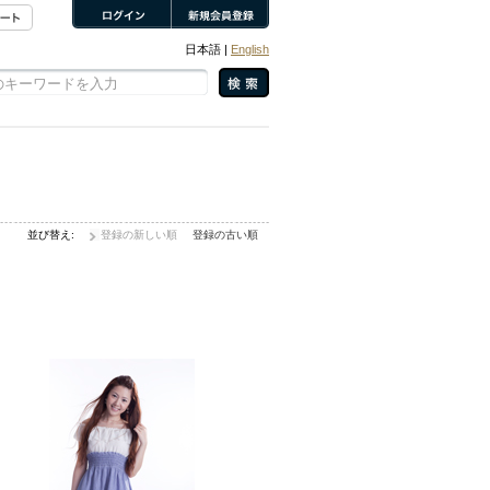
日本語 |
English
並び替え:
登録の新しい順
登録の古い順