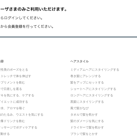
美容
ヘアスタイル
女性美のポーズをとる
ミディアムヘアにスタイリングする
ストレッチで体を伸ばす
巻き髪にアレンジする
サプリメントを飲む
髪をアップにセットする
手で日差しを遮る
ショートヘアにスタイリングする
ワキを気にする、ケアする
ロングヘアにスタイリングする
ダイエットに成功する
黒髪にスタイリングする
香水、アロマを嗅ぐ
風で髪がなび
腕のたるみ、ウエストを気にする
タオルで髪を乾かす
栄養ドリンクを飲む
髪のダメージを気にする
マッサージでボディケアする
ドライヤーで髪を乾かす
運動する
ブラシで髪をとかす