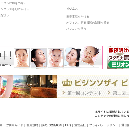
テーブルに腕をのせる
ビジネス
サングラスを顔にかける
顔を洗う
携帯電話をかける
オフィス、医療機関の制服を着る
パソコンを使う
第一回コンテスト
第ニ回
集
ご利用ガイド
利用規約
販売代理店規約
FAQ
運営会社
プライバシーポリシー
通信