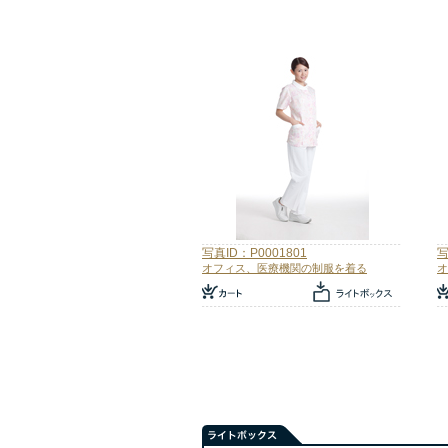
写真ID：P0001801
写
オフィス、医療機関の制服を着る
オ