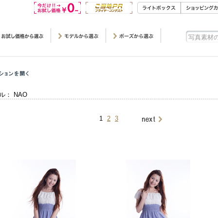
ル： NAO
1
2
3