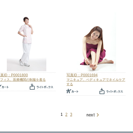
真ID：P0001800
写真ID：P0001694
フィス、医療機関の制服を着る
マニキュア、ペディキュアでネイルケア
する
1
2
3