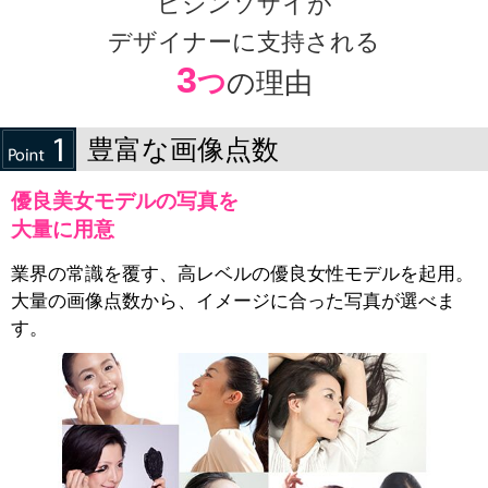
ビジンソザイが
デザイナーに支持される
3
つ
の理由
豊富な画像点数
優良美女モデルの写真を
大量に用意
業界の常識を覆す、高レベルの優良女性モデルを起用。
大量の画像点数から、イメージに合った写真が選べま
す。