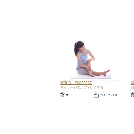
写真ID：P0000687
写
マッサージでボディケアする
顔