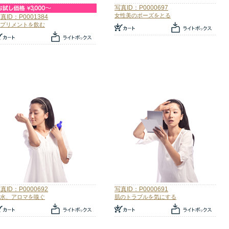
写真ID：P0000697
女性美のポーズをとる
真ID：P0001384
プリメントを飲む
真ID：P0000692
写真ID：P0000691
水、アロマを嗅ぐ
肌のトラブルを気にする