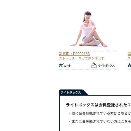
写真ID：P0000683
写
ストレッチ、ヨガで体を伸ばす
ス