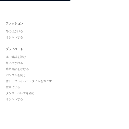
ファッション
外に出かける
オシャレする
プライベート
本、雑誌を読む
外に出かける
携帯電話をかける
パソコンを使う
休日、プライベートタイムを過ごす
室内にいる
ダンス、バレエを踊る
オシャレする