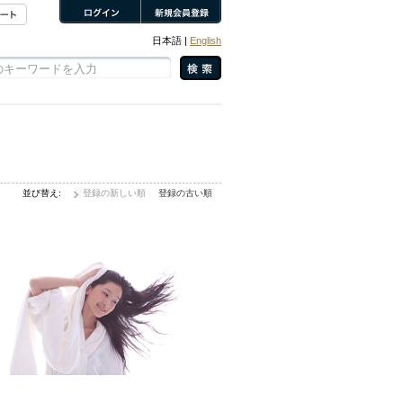
日本語 |
English
並び替え:
登録の新しい順
登録の古い順