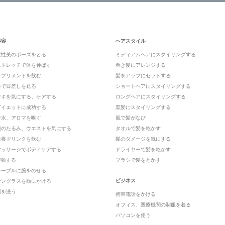
美容
ヘアスタイル
女性美のポーズをとる
ミディアムヘアにスタイリングする
ストレッチで体を伸ばす
巻き髪にアレンジする
サプリメントを飲む
髪をアップにセットする
手で日差しを遮る
ショートヘアにスタイリングする
ワキを気にする、ケアする
ロングヘアにスタイリングする
ダイエットに成功する
黒髪にスタイリングする
香水、アロマを嗅ぐ
風で髪がなび
腕のたるみ、ウエストを気にする
タオルで髪を乾かす
栄養ドリンクを飲む
髪のダメージを気にする
マッサージでボディケアする
ドライヤーで髪を乾かす
運動する
ブラシで髪をとかす
テーブルに腕をのせる
ビジネス
サングラスを顔にかける
顔を洗う
携帯電話をかける
オフィス、医療機関の制服を着る
パソコンを使う