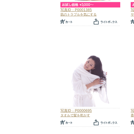
写真ID：P0001385
写
肌のトラブルを気にする
サ
写真ID：P0000695
写
タオルで髪を乾かす
香