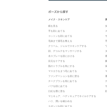
メイク・スキンケア
鏡を見る
手を顔にあてる
コットンを顔にあてる
毛抜きで眉毛を整える
クリーム、ジェルでスキンケアする
顔、デコルテをマッサージする
水スプレーを顔にかける
目元をケアする
肌のトラブルを気にする
マスカラをまつ毛にあてる
ファンデーションを顔に塗る
チークブラシを頬にあてる
パフを顔にあてる
口紅を唇に塗る
マニキュア、ペディキュアでネイルケアする
ハリ、潤いを確かめる
スポンジを顔にあてる