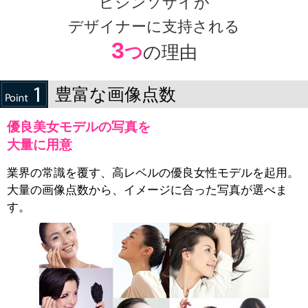
ビジンソザイが
デザイナーに支持される
3
つ
の理由
豊富な画像点数
優良美女モデルの写真を
大量に用意
業界の常識を覆す、高レベルの優良女性モデルを起用。
大量の画像点数から、イメージに合った写真が選べま
す。