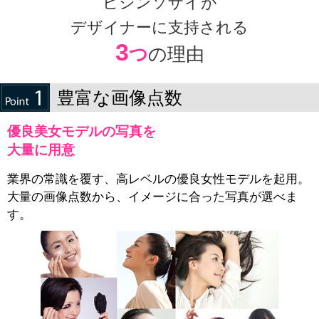
ビジンソザイが
デザイナーに支持される
3
つ
の理由
豊富な画像点数
優良美女モデルの写真を
大量に用意
業界の常識を覆す、高レベルの優良女性モデルを起用。
大量の画像点数から、イメージに合った写真が選べま
す。