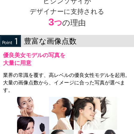
ビジンソザイが
デザイナーに支持される
3
つ
の理由
豊富な画像点数
優良美女モデルの写真を
大量に用意
業界の常識を覆す、高レベルの優良女性モデルを起用。
大量の画像点数から、イメージに合った写真が選べま
す。