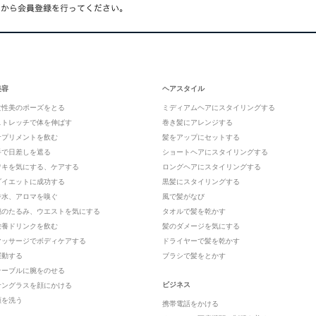
美容
ヘアスタイル
女性美のポーズをとる
ミディアムヘアにスタイリングする
ストレッチで体を伸ばす
巻き髪にアレンジする
サプリメントを飲む
髪をアップにセットする
手で日差しを遮る
ショートヘアにスタイリングする
ワキを気にする、ケアする
ロングヘアにスタイリングする
ダイエットに成功する
黒髪にスタイリングする
香水、アロマを嗅ぐ
風で髪がなび
腕のたるみ、ウエストを気にする
タオルで髪を乾かす
栄養ドリンクを飲む
髪のダメージを気にする
マッサージでボディケアする
ドライヤーで髪を乾かす
運動する
ブラシで髪をとかす
テーブルに腕をのせる
ビジネス
サングラスを顔にかける
顔を洗う
携帯電話をかける