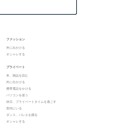
ファッション
外に出かける
オシャレする
プライベート
本、雑誌を読む
外に出かける
携帯電話をかける
パソコンを使う
休日、プライベートタイムを過ごす
室内にいる
ダンス、バレエを踊る
オシャレする