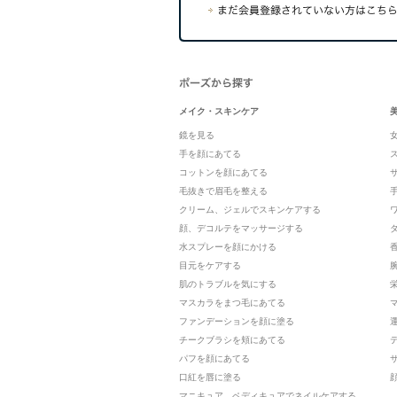
メイク・スキンケア
鏡を見る
手を顔にあてる
コットンを顔にあてる
毛抜きで眉毛を整える
クリーム、ジェルでスキンケアする
顔、デコルテをマッサージする
水スプレーを顔にかける
目元をケアする
肌のトラブルを気にする
マスカラをまつ毛にあてる
ファンデーションを顔に塗る
チークブラシを頬にあてる
パフを顔にあてる
口紅を唇に塗る
マニキュア、ペディキュアでネイルケアする