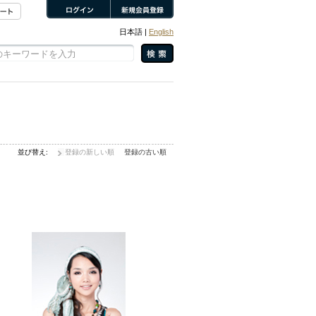
日本語 |
English
並び替え:
登録の新しい順
登録の古い順