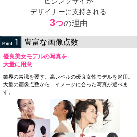
ビジンソザイが
デザイナーに支持される
3
つ
の理由
豊富な画像点数
優良美女モデルの写真を
大量に用意
業界の常識を覆す、高レベルの優良女性モデルを起用。
大量の画像点数から、イメージに合った写真が選べま
す。