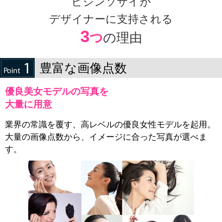
ビジンソザイが
デザイナーに支持される
3
つ
の理由
豊富な画像点数
優良美女モデルの写真を
大量に用意
業界の常識を覆す、高レベルの優良女性モデルを起用。
大量の画像点数から、イメージに合った写真が選べま
す。