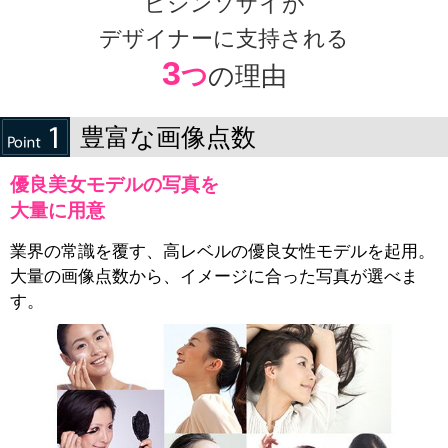
ビジンソザイが
デザイナーに支持される
3
つ
の理由
豊富な画像点数
優良美女モデルの写真を
大量に用意
業界の常識を覆す、高レベルの優良女性モデルを起用。
大量の画像点数から、イメージに合った写真が選べま
す。