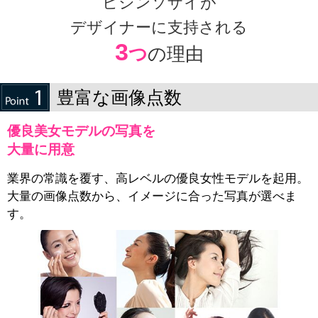
ビジンソザイが
デザイナーに支持される
3
つ
の理由
豊富な画像点数
優良美女モデルの写真を
大量に用意
業界の常識を覆す、高レベルの優良女性モデルを起用。
大量の画像点数から、イメージに合った写真が選べま
す。