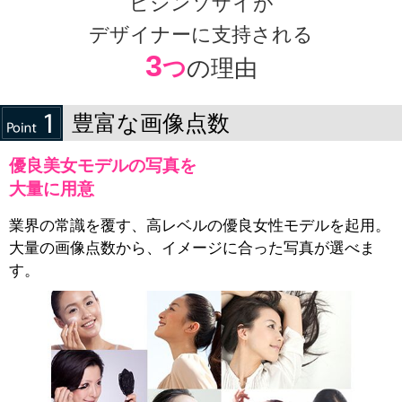
ビジンソザイが
デザイナーに支持される
3
つ
の理由
豊富な画像点数
優良美女モデルの写真を
大量に用意
業界の常識を覆す、高レベルの優良女性モデルを起用。
大量の画像点数から、イメージに合った写真が選べま
す。