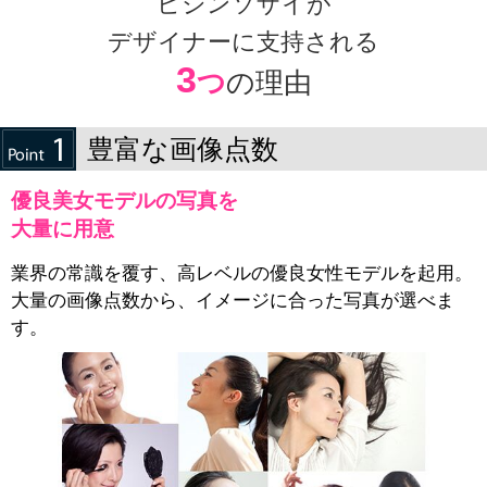
ビジンソザイが
デザイナーに支持される
3
つ
の理由
豊富な画像点数
優良美女モデルの写真を
大量に用意
業界の常識を覆す、高レベルの優良女性モデルを起用。
大量の画像点数から、イメージに合った写真が選べま
す。