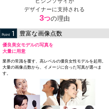
ビジンソザイが
デザイナーに支持される
3
つ
の理由
豊富な画像点数
優良美女モデルの写真を
大量に用意
業界の常識を覆す、高レベルの優良女性モデルを起用。
大量の画像点数から、イメージに合った写真が選べま
す。