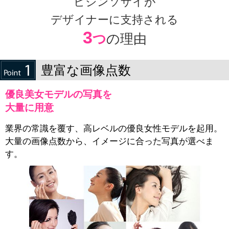
ビジンソザイが
デザイナーに支持される
3
つ
の理由
豊富な画像点数
優良美女モデルの写真を
大量に用意
業界の常識を覆す、高レベルの優良女性モデルを起用。
大量の画像点数から、イメージに合った写真が選べま
す。