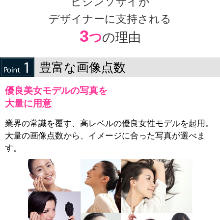
ビジンソザイが
デザイナーに支持される
3
つ
の理由
豊富な画像点数
優良美女モデルの写真を
大量に用意
業界の常識を覆す、高レベルの優良女性モデルを起用。
大量の画像点数から、イメージに合った写真が選べま
す。