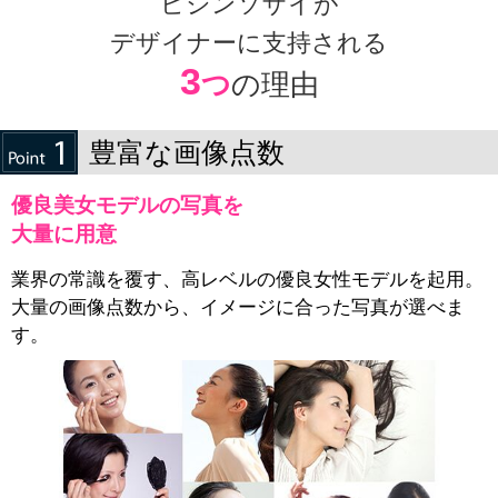
ビジンソザイが
デザイナーに支持される
3
つ
の理由
豊富な画像点数
優良美女モデルの写真を
大量に用意
業界の常識を覆す、高レベルの優良女性モデルを起用。
大量の画像点数から、イメージに合った写真が選べま
す。