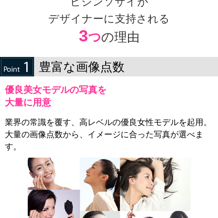
ビジンソザイが
デザイナーに支持される
3
つ
の理由
豊富な画像点数
優良美女モデルの写真を
大量に用意
業界の常識を覆す、高レベルの優良女性モデルを起用。
大量の画像点数から、イメージに合った写真が選べま
す。