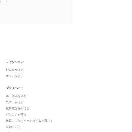
ファッション
外に出かける
オシャレする
プライベート
本、雑誌を読む
外に出かける
携帯電話をかける
パソコンを使う
休日、プライベートタイムを過ごす
室内にいる