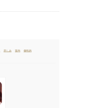
み
悲しみ
室内
個性的