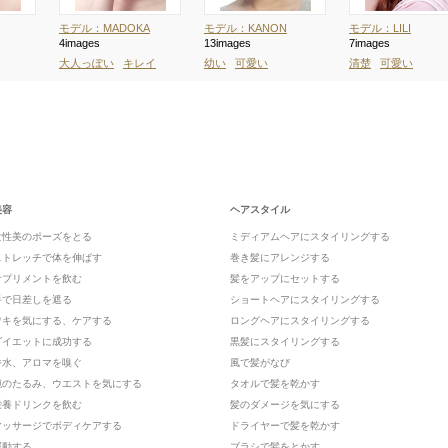
モデル：MADOKA
モデル：KANON
モデル：LILI
4images
13images
7images
大人っぽい
キレイ
幼い
可愛い
清楚
可愛い
美容
ヘアスタイル
女性美のポーズをとる
ミディアムヘアにスタイリングする
ストレッチで体を伸ばす
巻き髪にアレンジする
サプリメントを飲む
髪をアップにセットする
手で日差しを遮る
ショートヘアにスタイリングする
ワキを気にする、ケアする
ロングヘアにスタイリングする
ダイエットに成功する
黒髪にスタイリングする
香水、アロマを嗅ぐ
風で髪がなび
腕のたるみ、ウエストを気にする
タオルで髪を乾かす
栄養ドリンクを飲む
髪のダメージを気にする
マッサージでボディケアする
ドライヤーで髪を乾かす
運動する
ブラシで髪をとかす