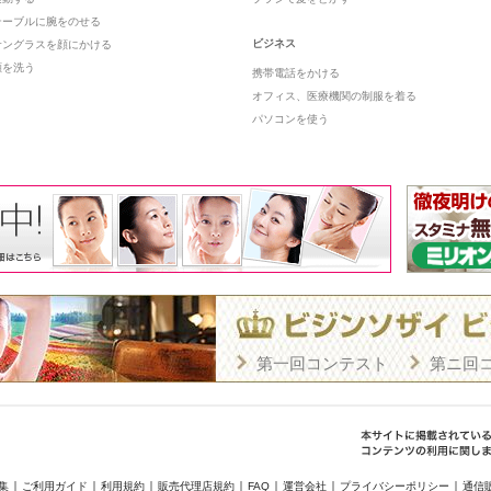
テーブルに腕をのせる
ビジネス
サングラスを顔にかける
顔を洗う
携帯電話をかける
オフィス、医療機関の制服を着る
パソコンを使う
第一回コンテスト
第ニ回
集
ご利用ガイド
利用規約
販売代理店規約
FAQ
運営会社
プライバシーポリシー
通信