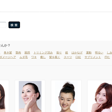
せんか？
ト
巻き髪
贅肉
困惑
トリミング済み
張り
鏡
はかなげ
運動
明るい
し
ダメージヘア
ムダ毛
ワキ
癒し
髪を梳く
スーツ
口紅
サプリメント
佇む