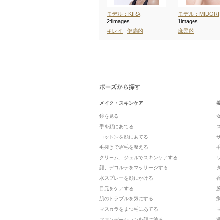
モデル：KIRA
モデル：MIDORI
24images
1images
キレイ
健康的
庶民的
メイク・スキンケア
鏡を見る
手を顔にあてる
コットンを顔にあてる
毛抜きで眉毛を整える
クリーム、ジェルでスキンケアする
顔、デコルテをマッサージする
水スプレーを顔にかける
目元をケアする
肌のトラブルを気にする
マスカラをまつ毛にあてる
ファンデーションを顔に塗る