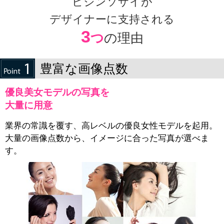
ビジンソザイが
デザイナーに支持される
3
つ
の理由
豊富な画像点数
優良美女モデルの写真を
大量に用意
業界の常識を覆す、高レベルの優良女性モデルを起用。
大量の画像点数から、イメージに合った写真が選べま
す。