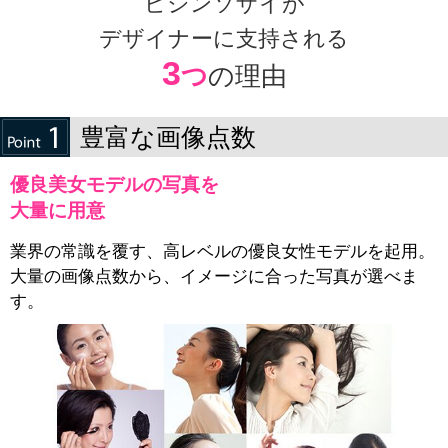
ビジンソザイが
デザイナーに支持される
3
つ
の理由
豊富な画像点数
優良美女モデルの写真を
大量に用意
業界の常識を覆す、高レベルの優良女性モデルを起用。
大量の画像点数から、イメージに合った写真が選べま
す。